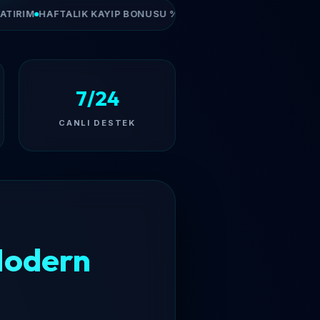
IM
HAFTALIK KAYIP BONUSU %15
E-SPOR BAHISLERI
7/24 CANL
7/24
CANLI DESTEK
 Modern