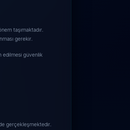
 önem taşımaktadır.
anması gerekir.
h edilmesi güvenlik
ilde gerçekleşmektedir.