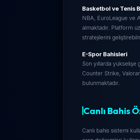
Basketbol ve Tenis B
NBA, EuroLeague ve ATP 
almaktadır. Platform üz
stratejilerini geliştirebi
E-Spor Bahisleri
Son yıllarda yükselişe 
Counter Strike, Valora
bulunmaktadır.
Canlı Bahis Öz
Canlı bahis sistemi ku