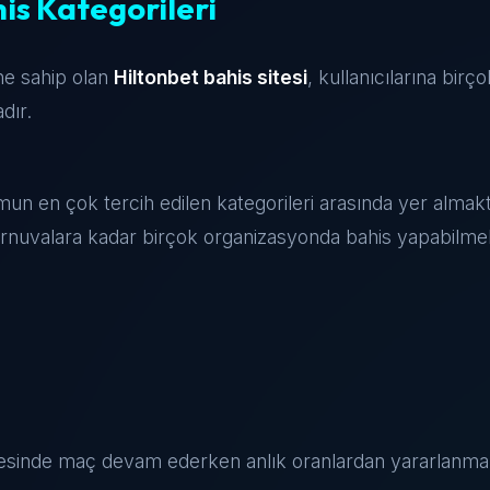
is Kategorileri
ne sahip olan
Hiltonbet bahis sitesi
, kullanıcılarına bir
dır.
mun en çok tercih edilen kategorileri arasında yer almakta
turnuvalara kadar birçok organizasyonda bahis yapabilmek
ayesinde maç devam ederken anlık oranlardan yararlan