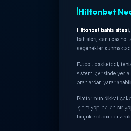
Hiltonbet Ne
Hiltonbet bahis sitesi
,
bahisleri, canlı casino,
seçenekler sunmaktadı
Futbol, basketbol, teni
sistem içerisinde yer a
oranlardan yararlanabi
Platformun dikkat çeken
işlem yapılabilen bir y
birçok kullanıcı düzenl