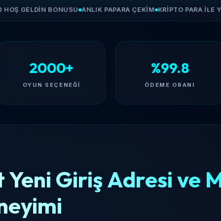
Ş GELDIN BONUSU
ANLIK PAPARA ÇEKIM
KRIPTO PARA ILE YATIR
2000+
%99.8
OYUN SEÇENEĞI
ÖDEME ORANI
 Yeni Giriş Adresi ve
neyimi