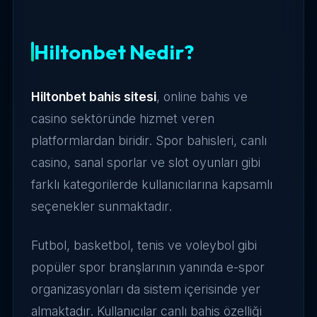
Hiltonbet Nedir?
Hiltonbet bahis sitesi
, online bahis ve
casino sektöründe hizmet veren
platformlardan biridir. Spor bahisleri, canlı
casino, sanal sporlar ve slot oyunları gibi
farklı kategorilerde kullanıcılarına kapsamlı
seçenekler sunmaktadır.
Futbol, basketbol, tenis ve voleybol gibi
popüler spor branşlarının yanında e-spor
organizasyonları da sistem içerisinde yer
almaktadır. Kullanıcılar canlı bahis özelliği