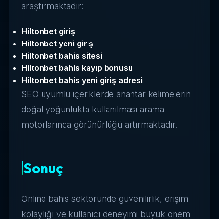
araştırmaktadır:
Hiltonbet giriş
Hiltonbet yeni giriş
Hiltonbet bahis sitesi
Hiltonbet bahis kayıp bonusu
Hiltonbet bahis yeni giriş adresi
SEO uyumlu içeriklerde anahtar kelimelerin
doğal yoğunlukta kullanılması arama
motorlarında görünürlüğü artırmaktadır.
Sonuç
Online bahis sektöründe güvenilirlik, erişim
kolaylığı ve kullanıcı deneyimi büyük önem