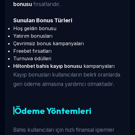
bonusu
fırsatlarıdır.
Sunulan Bonus Türleri
Hoş geldin bonusu
Yatırım bonusları
Çevrimsiz bonus kampanyaları
Freebet fırsatları
Turnuva ödülleri
Hiltonbet bahis kayıp bonusu
kampanyaları
Kayıp bonusları kullanıcıların belirli oranlarda
geri ödeme almasına yardımcı olmaktadır.
Ödeme Yöntemleri
Bahis kullanıcıları için hızlı finansal işlemler