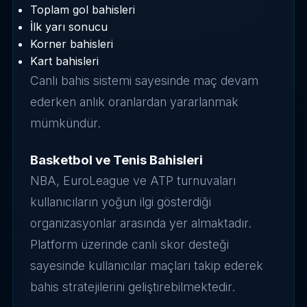
Toplam gol bahisleri
İlk yarı sonucu
Korner bahisleri
Kart bahisleri
Canlı bahis sistemi sayesinde maç devam
ederken anlık oranlardan yararlanmak
mümkündür.
Basketbol ve Tenis Bahisleri
NBA, EuroLeague ve ATP turnuvaları
kullanıcıların yoğun ilgi gösterdiği
organizasyonlar arasında yer almaktadır.
Platform üzerinde canlı skor desteği
sayesinde kullanıcılar maçları takip ederek
bahis stratejilerini geliştirebilmektedir.