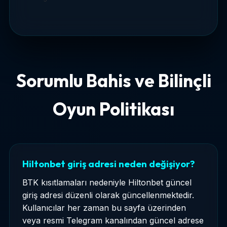
Sorumlu Bahis ve Bilinçli
Oyun Politikası
Hiltonbet giriş adresi neden değişiyor?
BTK kısıtlamaları nedeniyle Hiltonbet güncel
giriş adresi düzenli olarak güncellenmektedir.
Kullanıcılar her zaman bu sayfa üzerinden
veya resmi Telegram kanalından güncel adrese