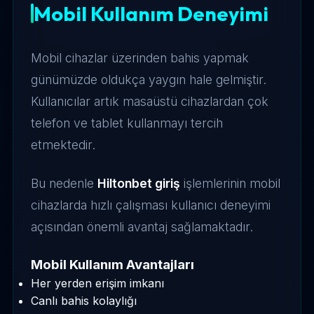
Mobil Kullanım Deneyimi
Mobil cihazlar üzerinden bahis yapmak
günümüzde oldukça yaygın hale gelmiştir.
Kullanıcılar artık masaüstü cihazlardan çok
telefon ve tablet kullanmayı tercih
etmektedir.
Bu nedenle
Hiltonbet giriş
işlemlerinin mobil
cihazlarda hızlı çalışması kullanıcı deneyimi
açısından önemli avantaj sağlamaktadır.
Mobil Kullanım Avantajları
Her yerden erişim imkanı
Canlı bahis kolaylığı