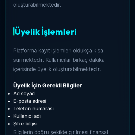
oluşturabilmektedir.
Üyelik İşlemleri
Platforma kayıt işlemleri oldukça kısa
sürmektedir. Kullanıcılar birkaç dakika
içerisinde üyelik oluşturabilmektedir.
Üyelik İçin Gerekli Bilgiler
Ad soyad
E-posta adresi
Telefon numarası
Kullanıcı adı
Şifre bilgisi
Bilgilerin doğru şekilde girilmesi finansal