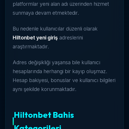
platformlar yeni alan adı üzerinden hizmet
sunmaya devam etmektedir.
Bu nedenle kullanıcılar düzenli olarak
Hiltonbet yeni giriş
adreslerini
araştırmaktadır.
Adres değişikliği yaşansa bile kullanıcı
hesaplarında herhangi bir kayıp oluşmaz.
Hesap bakiyesi, bonuslar ve kullanıcı bilgileri
aynı şekilde korunmaktadır.
Hiltonbet Bahis
Kategorileri