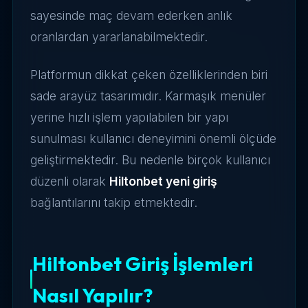
sayesinde maç devam ederken anlık
oranlardan yararlanabilmektedir.
Platformun dikkat çeken özelliklerinden biri
sade arayüz tasarımıdır. Karmaşık menüler
yerine hızlı işlem yapılabilen bir yapı
sunulması kullanıcı deneyimini önemli ölçüde
geliştirmektedir. Bu nedenle birçok kullanıcı
düzenli olarak
Hiltonbet yeni giriş
bağlantılarını takip etmektedir.
Hiltonbet Giriş İşlemleri
Nasıl Yapılır?