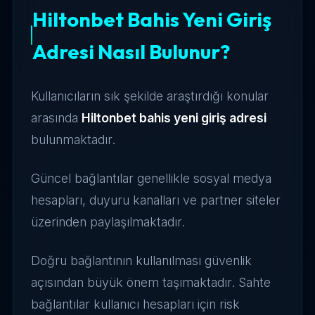
Hiltonbet Bahis Yeni Giriş
Adresi Nasıl Bulunur?
Kullanıcıların sık şekilde araştırdığı konular
arasında
Hiltonbet bahis yeni giriş adresi
bulunmaktadır.
Güncel bağlantılar genellikle sosyal medya
hesapları, duyuru kanalları ve partner siteler
üzerinden paylaşılmaktadır.
Doğru bağlantının kullanılması güvenlik
açısından büyük önem taşımaktadır. Sahte
bağlantılar kullanıcı hesapları için risk