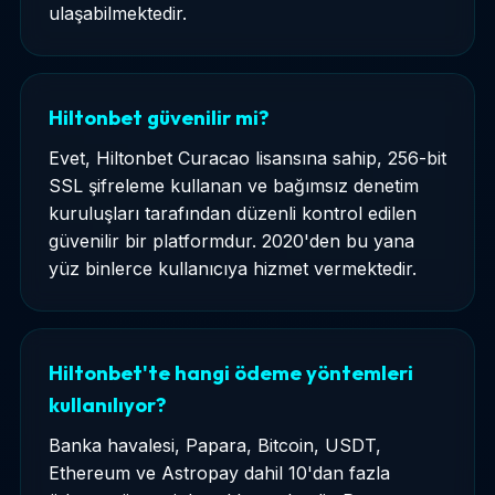
ulaşabilmektedir.
Hiltonbet güvenilir mi?
Evet, Hiltonbet Curacao lisansına sahip, 256-bit
SSL şifreleme kullanan ve bağımsız denetim
kuruluşları tarafından düzenli kontrol edilen
güvenilir bir platformdur. 2020'den bu yana
yüz binlerce kullanıcıya hizmet vermektedir.
Hiltonbet'te hangi ödeme yöntemleri
kullanılıyor?
Banka havalesi, Papara, Bitcoin, USDT,
Ethereum ve Astropay dahil 10'dan fazla