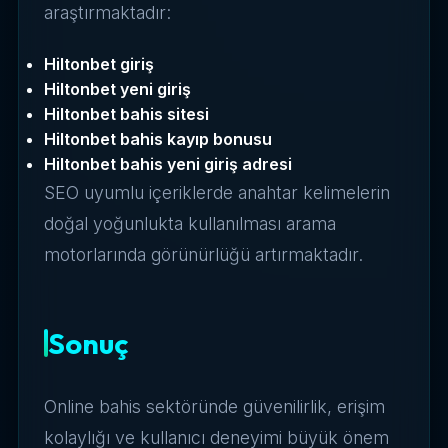
araştırmaktadır:
Hiltonbet giriş
Hiltonbet yeni giriş
Hiltonbet bahis sitesi
Hiltonbet bahis kayıp bonusu
Hiltonbet bahis yeni giriş adresi
SEO uyumlu içeriklerde anahtar kelimelerin
doğal yoğunlukta kullanılması arama
motorlarında görünürlüğü artırmaktadır.
Sonuç
Online bahis sektöründe güvenilirlik, erişim
kolaylığı ve kullanıcı deneyimi büyük önem