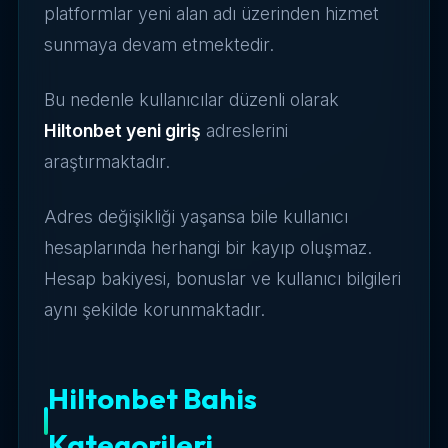
platformlar yeni alan adı üzerinden hizmet
sunmaya devam etmektedir.
Bu nedenle kullanıcılar düzenli olarak
Hiltonbet yeni giriş
adreslerini
araştırmaktadır.
Adres değişikliği yaşansa bile kullanıcı
hesaplarında herhangi bir kayıp oluşmaz.
Hesap bakiyesi, bonuslar ve kullanıcı bilgileri
aynı şekilde korunmaktadır.
Hiltonbet Bahis
Kategorileri