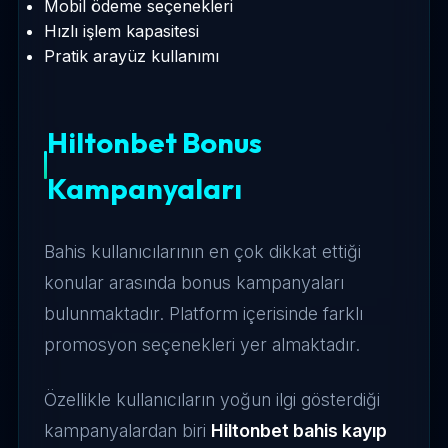
Mobil ödeme seçenekleri
Hızlı işlem kapasitesi
Pratik arayüz kullanımı
Hiltonbet Bonus
Kampanyaları
Bahis kullanıcılarının en çok dikkat ettiği
konular arasında bonus kampanyaları
bulunmaktadır. Platform içerisinde farklı
promosyon seçenekleri yer almaktadır.
Özellikle kullanıcıların yoğun ilgi gösterdiği
kampanyalardan biri
Hiltonbet bahis kayıp