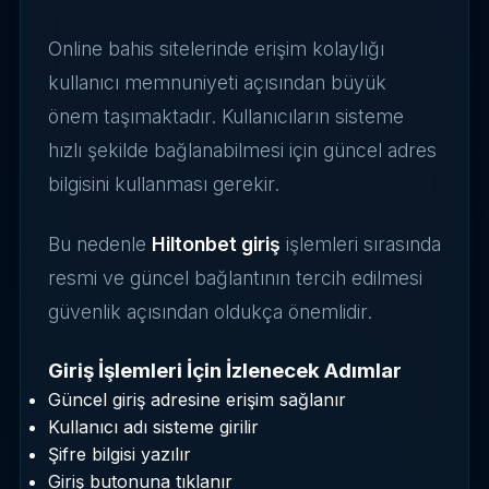
Online bahis sitelerinde erişim kolaylığı
kullanıcı memnuniyeti açısından büyük
önem taşımaktadır. Kullanıcıların sisteme
hızlı şekilde bağlanabilmesi için güncel adres
bilgisini kullanması gerekir.
Bu nedenle
Hiltonbet giriş
işlemleri sırasında
resmi ve güncel bağlantının tercih edilmesi
güvenlik açısından oldukça önemlidir.
Giriş İşlemleri İçin İzlenecek Adımlar
Güncel giriş adresine erişim sağlanır
Kullanıcı adı sisteme girilir
Şifre bilgisi yazılır
Giriş butonuna tıklanır