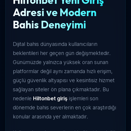
Hiltonbet Yeni Giriş
Adresi ve Modern
Bahis Deneyimi
Dijital bahis dünyasında kullanıcıların
beklentileri her geçen gün değişmektedir.
Günümüzde yalnızca yüksek oran sunan
platformlar değil aynı zamanda hızlı erişim,
güçlü güvenlik altyapısı ve kesintisiz hizmet
sağlayan siteler ön plana çıkmaktadır. Bu
nedenle
Hiltonbet giriş
işlemleri son
dönemde bahis severlerin en çok araştırdığı
konular arasında yer almaktadır.