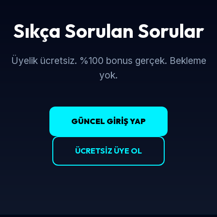
Sıkça Sorulan Sorular
Üyelik ücretsiz. %100 bonus gerçek. Bekleme
yok.
GÜNCEL GIRIŞ YAP
ÜCRETSIZ ÜYE OL