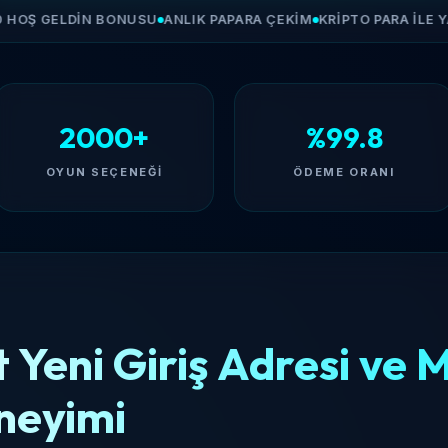
 GELDIN BONUSU
ANLIK PAPARA ÇEKIM
KRIPTO PARA ILE YATIR
2000+
%99.8
OYUN SEÇENEĞI
ÖDEME ORANI
 Yeni Giriş Adresi ve
neyimi