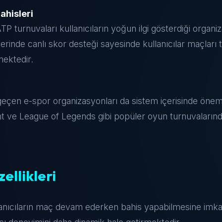
ahisleri
turnuvaları kullanıcıların yoğun ilgi gösterdiği organi
erinde canlı skor desteği sayesinde kullanıcılar maçları 
lmektedir.
geçen e-spor organizasyonları da sistem içerisinde önemli
nt ve League of Legends gibi popüler oyun turnuvalarınd
ellikleri
llanıcıların maç devam ederken bahis yapabilmesine imka