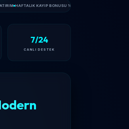
IM
HAFTALIK KAYIP BONUSU %15
E-SPOR BAHISLERI
7/24 CANL
7/24
CANLI DESTEK
 Modern