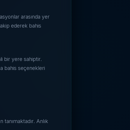
zasyonlar arasında yer
takip ederek bahis
 bir yere sahiptir.
a bahis seçenekleri
n tanımaktadır. Anlık