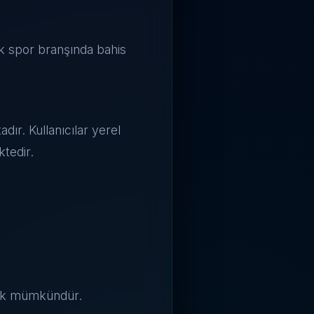
çok spor branşında bahis
dır. Kullanıcılar yerel
tedir.
mak mümkündür.