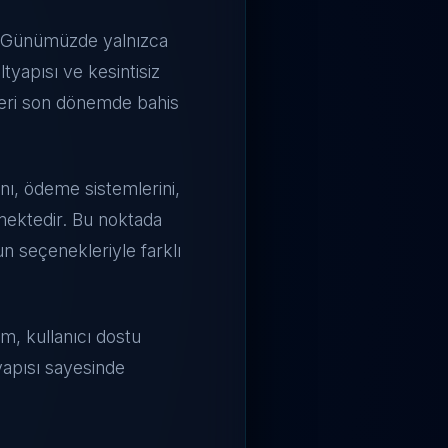
r. Günümüzde yalnızca
tyapısı ve kesintisiz
eri son dönemde bahis
nı, ödeme sistemlerini,
emektedir. Bu noktada
n seçenekleriyle farklı
rm, kullanıcı dostu
yapısı sayesinde