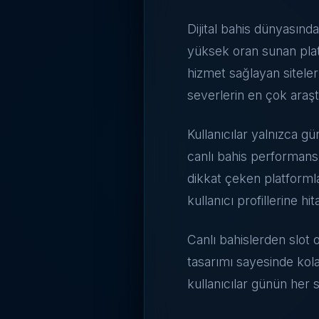
Dijital bahis dünyasınd
yüksek oran sunan platf
hizmet sağlayan sitele
severlerin en çok araşt
Kullanıcılar yalnızca g
canlı bahis performansı
dikkat çeken platforml
kullanıcı profillerine hi
Canlı bahislerden slot 
tasarımı sayesinde kol
kullanıcılar günün her 