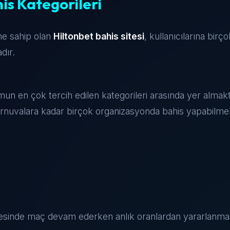
is Kategorileri
ne sahip olan
Hiltonbet bahis sitesi
, kullanıcılarına bir
dır.
mun en çok tercih edilen kategorileri arasında yer almakta
turnuvalara kadar birçok organizasyonda bahis yapabilmek
ayesinde maç devam ederken anlık oranlardan yararlan