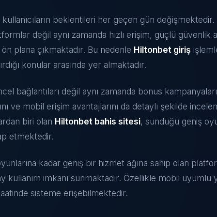
a kullanıcıların beklentileri her geçen gün değişmektedi
ormlar değil aynı zamanda hızlı erişim, güçlü güvenlik al
r ön plana çıkmaktadır. Bu nedenle
Hiltonbet giriş
işleml
ırdığı konular arasında yer almaktadır.
üncel bağlantıları değil aynı zamanda bonus kampanyaları
nı ve mobil erişim avantajlarını da detaylı şekilde incel
ardan biri olan
Hiltonbet bahis sitesi
, sunduğu geniş oyu
tap etmektedir.
oyunlarına kadar geniş bir hizmet ağına sahip olan platfo
ay kullanım imkanı sunmaktadır. Özellikle mobil uyumlu 
saatinde sisteme erişebilmektedir.