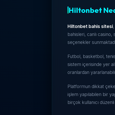
Hiltonbet Ne
Hiltonbet bahis sitesi
,
bahisleri, canlı casino,
seçenekler sunmaktadı
Futbol, basketbol, teni
sistem içerisinde yer a
oranlardan yararlanabi
Platformun dikkat çeken
işlem yapılabilen bir y
birçok kullanıcı düzenl