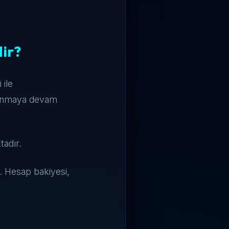
ir?
 ile
 sunmaya devam
tadır.
z. Hesap bakiyesi,