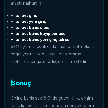
araştırmaktadır:
Hiltonbet giriş
Hiltonbet yeni giriş
Hiltonbet bahis sitesi
Hiltonbet bahis kayıp bonusu
Hiltonbet bahis yeni giriş adresi
SEO uyumlu içeriklerde anahtar kelimelerin
doğal yoğunlukta kullanılması arama
motorlarında görünürlüğü artırmaktadır.
Sonuç
Online bahis sektöründe güvenilirlik, erişim
kolaylığı ve kullanıcı deneyimi büyük önem