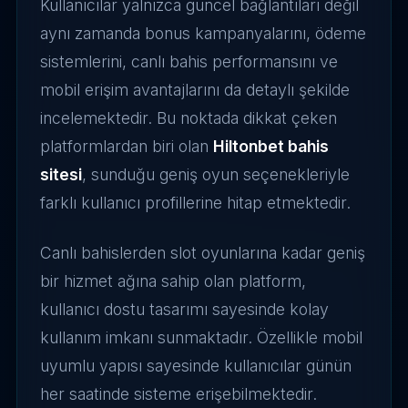
Kullanıcılar yalnızca güncel bağlantıları değil
aynı zamanda bonus kampanyalarını, ödeme
sistemlerini, canlı bahis performansını ve
mobil erişim avantajlarını da detaylı şekilde
incelemektedir. Bu noktada dikkat çeken
platformlardan biri olan
Hiltonbet bahis
sitesi
, sunduğu geniş oyun seçenekleriyle
farklı kullanıcı profillerine hitap etmektedir.
Canlı bahislerden slot oyunlarına kadar geniş
bir hizmet ağına sahip olan platform,
kullanıcı dostu tasarımı sayesinde kolay
kullanım imkanı sunmaktadır. Özellikle mobil
uyumlu yapısı sayesinde kullanıcılar günün
her saatinde sisteme erişebilmektedir.