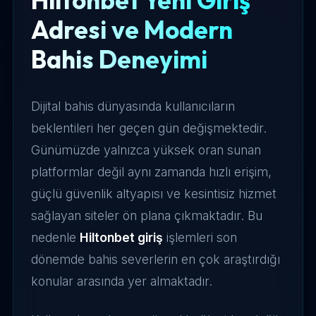
Hiltonbet Yeni Giriş
Adresi ve Modern
Bahis Deneyimi
Dijital bahis dünyasında kullanıcıların
beklentileri her geçen gün değişmektedir.
Günümüzde yalnızca yüksek oran sunan
platformlar değil aynı zamanda hızlı erişim,
güçlü güvenlik altyapısı ve kesintisiz hizmet
sağlayan siteler ön plana çıkmaktadır. Bu
nedenle
Hiltonbet giriş
işlemleri son
dönemde bahis severlerin en çok araştırdığı
konular arasında yer almaktadır.