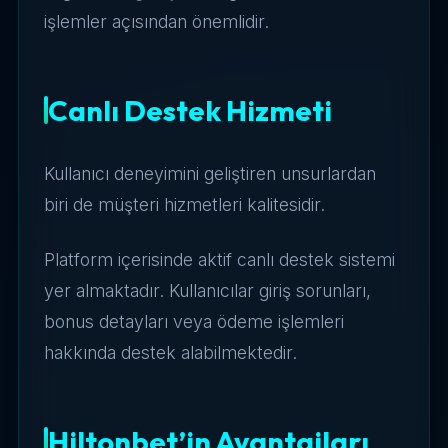
işlemler açısından önemlidir.
Canlı Destek Hizmeti
Kullanıcı deneyimini geliştiren unsurlardan
biri de müşteri hizmetleri kalitesidir.
Platform içerisinde aktif canlı destek sistemi
yer almaktadır. Kullanıcılar giriş sorunları,
bonus detayları veya ödeme işlemleri
hakkında destek alabilmektedir.
Hiltonbet’in Avantajları