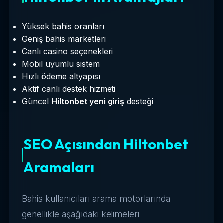
Yüksek bahis oranları
Geniş bahis marketleri
Canlı casino seçenekleri
Mobil uyumlu sistem
Hızlı ödeme altyapısı
Aktif canlı destek hizmeti
Güncel
Hiltonbet yeni giriş
desteği
SEO Açısından Hiltonbet
Aramaları
Bahis kullanıcıları arama motorlarında
genellikle aşağıdaki kelimeleri