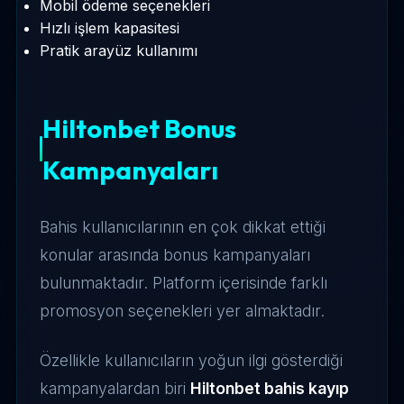
Mobil ödeme seçenekleri
Hızlı işlem kapasitesi
Pratik arayüz kullanımı
Hiltonbet Bonus
Kampanyaları
Bahis kullanıcılarının en çok dikkat ettiği
konular arasında bonus kampanyaları
bulunmaktadır. Platform içerisinde farklı
promosyon seçenekleri yer almaktadır.
Özellikle kullanıcıların yoğun ilgi gösterdiği
kampanyalardan biri
Hiltonbet bahis kayıp