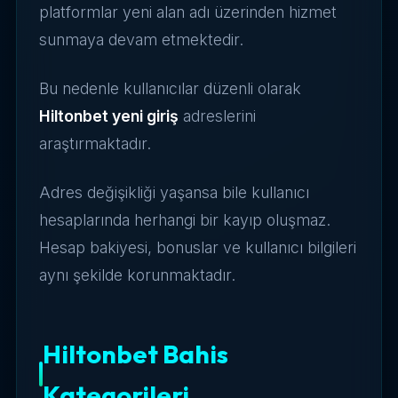
platformlar yeni alan adı üzerinden hizmet
sunmaya devam etmektedir.
Bu nedenle kullanıcılar düzenli olarak
Hiltonbet yeni giriş
adreslerini
araştırmaktadır.
Adres değişikliği yaşansa bile kullanıcı
hesaplarında herhangi bir kayıp oluşmaz.
Hesap bakiyesi, bonuslar ve kullanıcı bilgileri
aynı şekilde korunmaktadır.
Hiltonbet Bahis
Kategorileri