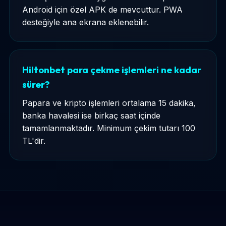
Android için özel APK de mevcuttur. PWA
desteğiyle ana ekrana eklenebilir.
Hiltonbet para çekme işlemleri ne kadar
sürer?
Papara ve kripto işlemleri ortalama 15 dakika,
banka havalesi ise birkaç saat içinde
tamamlanmaktadır. Minimum çekim tutarı 100
TL'dir.