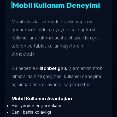
Mobil Kullanım Deneyimi
Mobil cihazlar üzerinden bahis yapmak
günümüzde oldukça yaygın hale gelmiştir.
Kullanıcılar artık masaüstü cihazlardan çok
telefon ve tablet kullanmayı tercih
etmektedir.
Bu nedenle
Hiltonbet giriş
işlemlerinin mobil
cihazlarda hızlı çalışması kullanıcı deneyimi
açısından önemli avantaj sağlamaktadır.
Mobil Kullanım Avantajları
Her yerden erişim imkanı
Canlı bahis kolaylığı