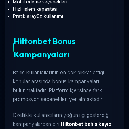
Mobil ödeme seçenekleri
Hızlı işlem kapasitesi
Pratik arayüz kullanımı
Hiltonbet Bonus
Kampanyaları
Bahis kullanıcılarının en çok dikkat ettiği
konular arasında bonus kampanyaları
bulunmaktadır. Platform içerisinde farklı
promosyon seçenekleri yer almaktadır.
Özellikle kullanıcıların yoğun ilgi gösterdiği
kampanyalardan biri
Hiltonbet bahis kayıp