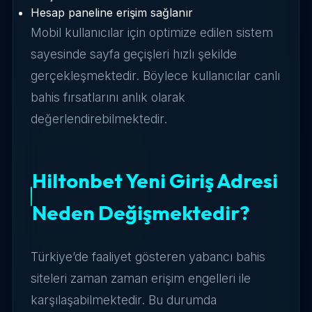
Hesap paneline erişim sağlanır
Mobil kullanıcılar için optimize edilen sistem
sayesinde sayfa geçişleri hızlı şekilde
gerçekleşmektedir. Böylece kullanıcılar canlı
bahis fırsatlarını anlık olarak
değerlendirebilmektedir.
Hiltonbet Yeni Giriş Adresi
Neden Değişmektedir?
Türkiye’de faaliyet gösteren yabancı bahis
siteleri zaman zaman erişim engelleri ile
karşılaşabilmektedir. Bu durumda