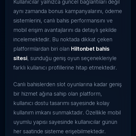
Kullanıcılar yalnızca güncel bağlantıları değil
aynı zamanda bonus kampanyalarını, ödeme
sistemlerini, canlı bahis performansını ve
mobil erişim avantajlarını da detaylı şekilde
incelemektedir. Bu noktada dikkat çeken
platformlardan biri olan
Hiltonbet bahis
sitesi
, sunduğu geniş oyun seçenekleriyle
farklı kullanıcı profillerine hitap etmektedir.
Canlı bahislerden slot oyunlarına kadar geniş
bir hizmet ağına sahip olan platform,
kullanıcı dostu tasarımı sayesinde kolay
kullanım imkanı sunmaktadır. Özellikle mobil
uyumlu yapısı sayesinde kullanıcılar günün
her saatinde sisteme erişebilmektedir.