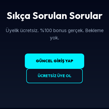
Sıkça Sorulan Sorular
Üyelik ücretsiz. %100 bonus gerçek. Bekleme
yok.
GÜNCEL GIRIŞ YAP
ÜCRETSIZ ÜYE OL