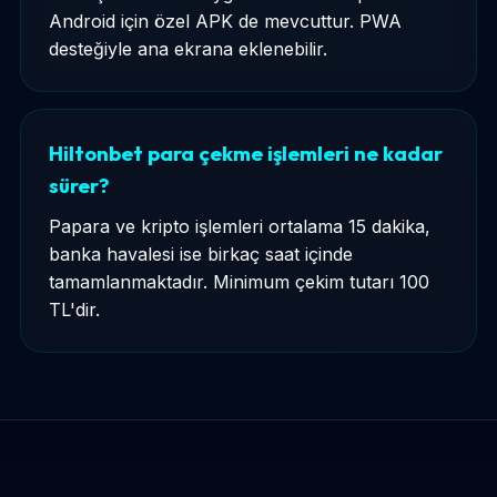
Android için özel APK de mevcuttur. PWA
desteğiyle ana ekrana eklenebilir.
Hiltonbet para çekme işlemleri ne kadar
sürer?
Papara ve kripto işlemleri ortalama 15 dakika,
banka havalesi ise birkaç saat içinde
tamamlanmaktadır. Minimum çekim tutarı 100
TL'dir.