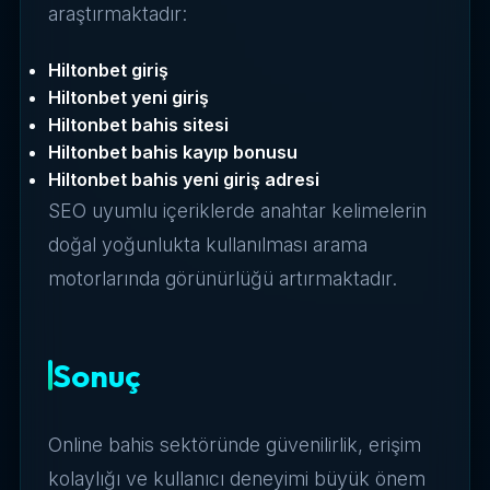
araştırmaktadır:
Hiltonbet giriş
Hiltonbet yeni giriş
Hiltonbet bahis sitesi
Hiltonbet bahis kayıp bonusu
Hiltonbet bahis yeni giriş adresi
SEO uyumlu içeriklerde anahtar kelimelerin
doğal yoğunlukta kullanılması arama
motorlarında görünürlüğü artırmaktadır.
Sonuç
Online bahis sektöründe güvenilirlik, erişim
kolaylığı ve kullanıcı deneyimi büyük önem