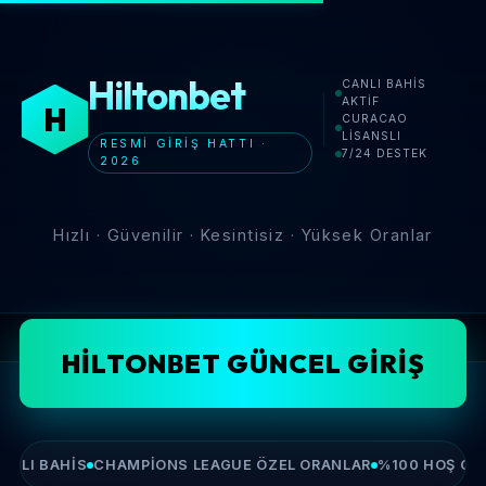
Hiltonbet
CANLI BAHIS
AKTIF
H
CURACAO
LISANSLI
RESMI GIRIŞ HATTI ·
7/24 DESTEK
2026
Hızlı · Güvenilir · Kesintisiz · Yüksek Oranlar
Ana Sayfa
›
Hiltonbet
›
Hiltonbet Giriş
HILTONBET GÜNCEL GIRIŞ
NLI BAHIS
CHAMPIONS LEAGUE ÖZEL ORANLAR
%100 HOŞ GEL