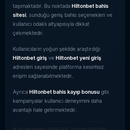
taşımaktadır. Bu noktada
Hiltonbet bahis
sitesi
, sunduğu geniş bahis seçenekleri ve
kullanıcı odaklı altyapısıyla dikkat
çekmektedir.
Kullanıcıların yoğun şekilde araştırdığı
Hiltonbet giriş
ve
Hiltonbet yeni giriş
adresleri sayesinde platforma kesintisiz
erişim sağlanabilmektedir.
Ayrıca
Hiltonbet bahis kayıp bonusu
gibi
kampanyalar kullanıcı deneyimini daha
avantajlı hale getirmektedir.
📅 Son güncelleme:
28 Mart 2026
· Hiltonbet Editör Ekibi