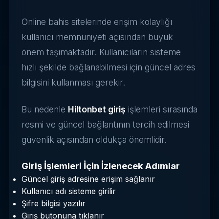
Online bahis sitelerinde erişim kolaylığı
kullanıcı memnuniyeti açısından büyük
önem taşımaktadır. Kullanıcıların sisteme
hızlı şekilde bağlanabilmesi için güncel adres
bilgisini kullanması gerekir.
Bu nedenle
Hiltonbet giriş
işlemleri sırasında
resmi ve güncel bağlantının tercih edilmesi
güvenlik açısından oldukça önemlidir.
Giriş İşlemleri İçin İzlenecek Adımlar
Güncel giriş adresine erişim sağlanır
Kullanıcı adı sisteme girilir
Şifre bilgisi yazılır
Giriş butonuna tıklanır