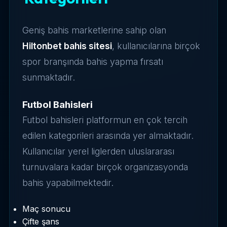
Geniş bahis marketlerine sahip olan
Hiltonbet bahis sitesi
, kullanıcılarına birçok
spor branşında bahis yapma fırsatı
sunmaktadır.
Futbol Bahisleri
Futbol bahisleri platformun en çok tercih
edilen kategorileri arasında yer almaktadır.
Kullanıcılar yerel liglerden uluslararası
turnuvalara kadar birçok organizasyonda
bahis yapabilmektedir.
Maç sonucu
Çifte şans