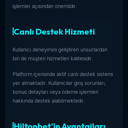
işlemler açısından önemlidir.
Canlı Destek Hizmeti
Kullanıcı deneyimini geliştiren unsurlardan
biri de müşteri hizmetleri kalitesidir.
Platform içerisinde aktif canlı destek sistemi
yer almaktadır. Kullanıcılar giriş sorunları,
bonus detayları veya ödeme işlemleri
hakkında destek alabilmektedir.
Hiltonbet’in Avantajları