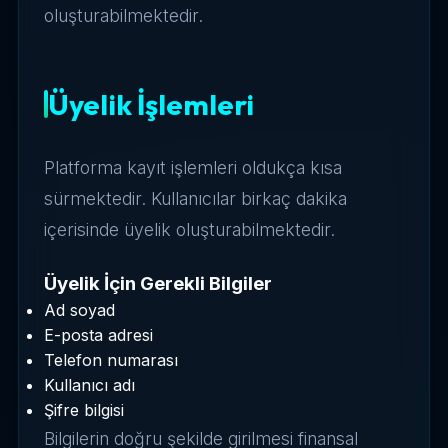
oluşturabilmektedir.
Üyelik İşlemleri
Platforma kayıt işlemleri oldukça kısa
sürmektedir. Kullanıcılar birkaç dakika
içerisinde üyelik oluşturabilmektedir.
Üyelik İçin Gerekli Bilgiler
Ad soyad
E-posta adresi
Telefon numarası
Kullanıcı adı
Şifre bilgisi
Bilgilerin doğru şekilde girilmesi finansal