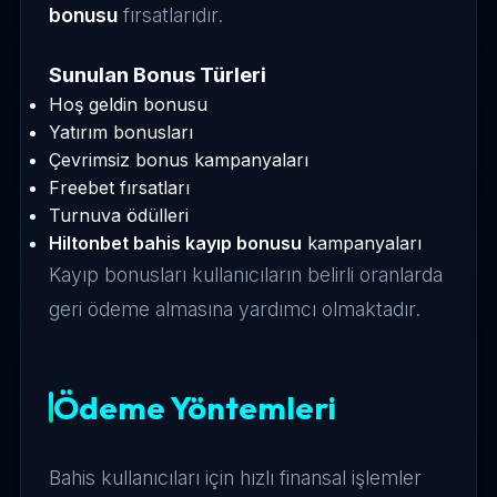
bonusu
fırsatlarıdır.
Sunulan Bonus Türleri
Hoş geldin bonusu
Yatırım bonusları
Çevrimsiz bonus kampanyaları
Freebet fırsatları
Turnuva ödülleri
Hiltonbet bahis kayıp bonusu
kampanyaları
Kayıp bonusları kullanıcıların belirli oranlarda
geri ödeme almasına yardımcı olmaktadır.
Ödeme Yöntemleri
Bahis kullanıcıları için hızlı finansal işlemler