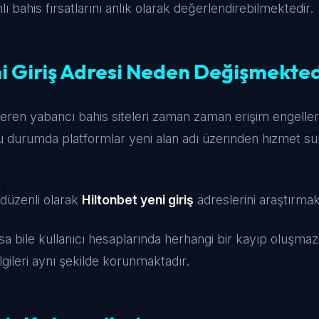
lı bahis fırsatlarını anlık olarak değerlendirebilmektedir.
ni Giriş Adresi Neden Değişmekted
teren yabancı bahis siteleri zaman zaman erişim engelleri
Bu durumda platformlar yeni alan adı üzerinden hizmet
 düzenli olarak
Hiltonbet yeni giriş
adreslerini araştırmak
sa bile kullanıcı hesaplarında herhangi bir kayıp oluşma
lgileri aynı şekilde korunmaktadır.