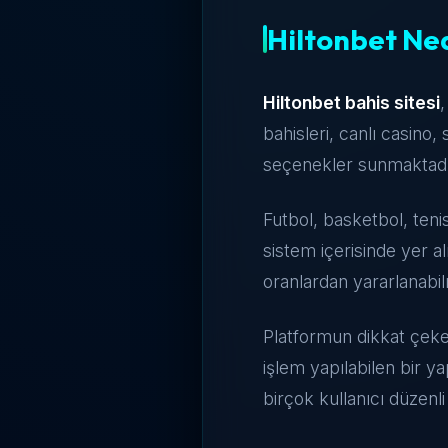
Hiltonbet Ne
Hiltonbet bahis sitesi
,
bahisleri, canlı casino,
seçenekler sunmaktadı
Futbol, basketbol, teni
sistem içerisinde yer a
oranlardan yararlanabi
Platformun dikkat çeken
işlem yapılabilen bir y
birçok kullanıcı düzenl