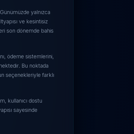
r. Günümüzde yalnızca
tyapısı ve kesintisiz
eri son dönemde bahis
nı, ödeme sistemlerini,
emektedir. Bu noktada
n seçenekleriyle farklı
rm, kullanıcı dostu
yapısı sayesinde