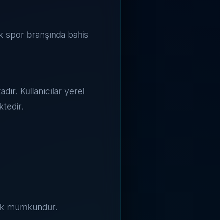
çok spor branşında bahis
dır. Kullanıcılar yerel
tedir.
mak mümkündür.