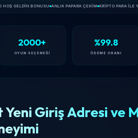
Ş GELDIN BONUSU
ANLIK PAPARA ÇEKIM
KRIPTO PARA ILE YATIR
2000+
%99.8
OYUN SEÇENEĞI
ÖDEME ORANI
 Yeni Giriş Adresi ve
neyimi