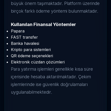
büyük önem taşımaktadır. Platform üzerinde
birçok farklı ödeme yöntemi bulunmaktadır.
Kullanılan Finansal Yöntemler
Papara
FAST transfer
Banka havalesi
Kripto para sistemleri
QR ödeme seçenekleri
Elektronik cüzdan çözümleri
Para yatırma işlemleri genellikle kısa süre
içerisinde hesaba aktarılmaktadır. Çekim
işlemlerinde ise güvenlik doğrulamaları
uygulanabilmektedir.