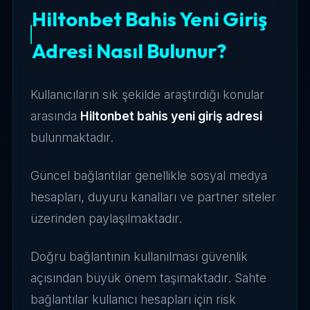
Hiltonbet Bahis Yeni Giriş
Adresi Nasıl Bulunur?
Kullanıcıların sık şekilde araştırdığı konular
arasında
Hiltonbet bahis yeni giriş adresi
bulunmaktadır.
Güncel bağlantılar genellikle sosyal medya
hesapları, duyuru kanalları ve partner siteler
üzerinden paylaşılmaktadır.
Doğru bağlantının kullanılması güvenlik
açısından büyük önem taşımaktadır. Sahte
bağlantılar kullanıcı hesapları için risk