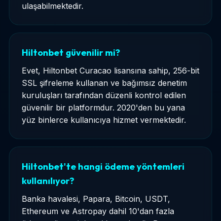
ulaşabilmektedir.
Hiltonbet güvenilir mi?
Evet, Hiltonbet Curacao lisansına sahip, 256-bit
SSL şifreleme kullanan ve bağımsız denetim
kuruluşları tarafından düzenli kontrol edilen
güvenilir bir platformdur. 2020'den bu yana
yüz binlerce kullanıcıya hizmet vermektedir.
Hiltonbet'te hangi ödeme yöntemleri
kullanılıyor?
Banka havalesi, Papara, Bitcoin, USDT,
Ethereum ve Astropay dahil 10'dan fazla