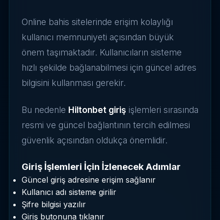
Online bahis sitelerinde erişim kolaylığı
kullanıcı memnuniyeti açısından büyük
önem taşımaktadır. Kullanıcıların sisteme
hızlı şekilde bağlanabilmesi için güncel adres
bilgisini kullanması gerekir.
Bu nedenle
Hiltonbet giriş
işlemleri sırasında
resmi ve güncel bağlantının tercih edilmesi
güvenlik açısından oldukça önemlidir.
Giriş İşlemleri İçin İzlenecek Adımlar
Güncel giriş adresine erişim sağlanır
Kullanıcı adı sisteme girilir
Şifre bilgisi yazılır
Giriş butonuna tıklanır