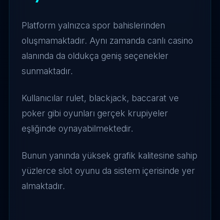
Platform yalnızca spor bahislerinden
oluşmamaktadır. Aynı zamanda canlı casino
alanında da oldukça geniş seçenekler
sunmaktadır.
Kullanıcılar rulet, blackjack, baccarat ve
poker gibi oyunları gerçek krupiyeler
eşliğinde oynayabilmektedir.
Bunun yanında yüksek grafik kalitesine sahip
yüzlerce slot oyunu da sistem içerisinde yer
almaktadır.