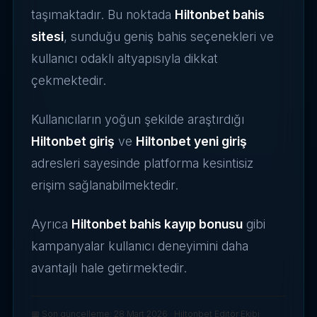
taşımaktadır. Bu noktada
Hiltonbet bahis
sitesi
, sunduğu geniş bahis seçenekleri ve
kullanıcı odaklı altyapısıyla dikkat
çekmektedir.
Kullanıcıların yoğun şekilde araştırdığı
Hiltonbet giriş
ve
Hiltonbet yeni giriş
adresleri sayesinde platforma kesintisiz
erişim sağlanabilmektedir.
Ayrıca
Hiltonbet bahis kayıp bonusu
gibi
kampanyalar kullanıcı deneyimini daha
avantajlı hale getirmektedir.
📅 Son güncelleme:
28 Mart 2026
· Hiltonbet Editör Ekibi