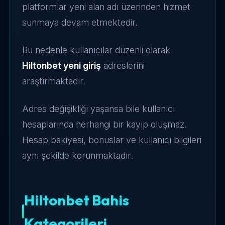
platformlar yeni alan adı üzerinden hizmet
sunmaya devam etmektedir.
Bu nedenle kullanıcılar düzenli olarak
Hiltonbet yeni giriş
adreslerini
araştırmaktadır.
Adres değişikliği yaşansa bile kullanıcı
hesaplarında herhangi bir kayıp oluşmaz.
Hesap bakiyesi, bonuslar ve kullanıcı bilgileri
aynı şekilde korunmaktadır.
Hiltonbet Bahis
Kategorileri