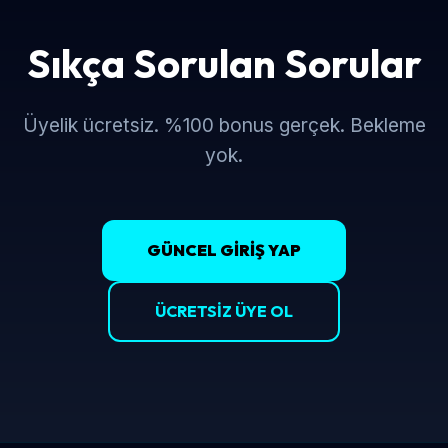
Sıkça Sorulan Sorular
Üyelik ücretsiz. %100 bonus gerçek. Bekleme
yok.
GÜNCEL GIRIŞ YAP
ÜCRETSIZ ÜYE OL