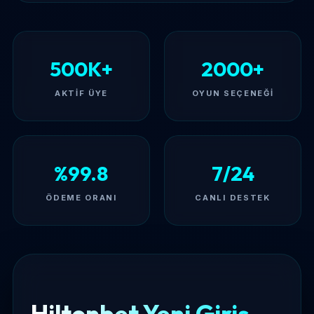
500K+
2000+
AKTIF ÜYE
OYUN SEÇENEĞI
%99.8
7/24
ÖDEME ORANI
CANLI DESTEK