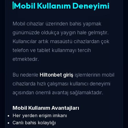
Mobil Kullanım Deneyimi
Mobil cihazlar üzerinden bahis yapmak
günümüzde oldukça yaygın hale gelmiştir.
Kullanıcılar artık masaüstü cihazlardan çok
telefon ve tablet kullanmayı tercih
etmektedir.
Bu nedenle
Hiltonbet giriş
işlemlerinin mobil
cihazlarda hızlı çalışması kullanıcı deneyimi
açısından önemli avantaj sağlamaktadır.
Mobil Kullanım Avantajları
Her yerden erişim imkanı
Canlı bahis kolaylığı