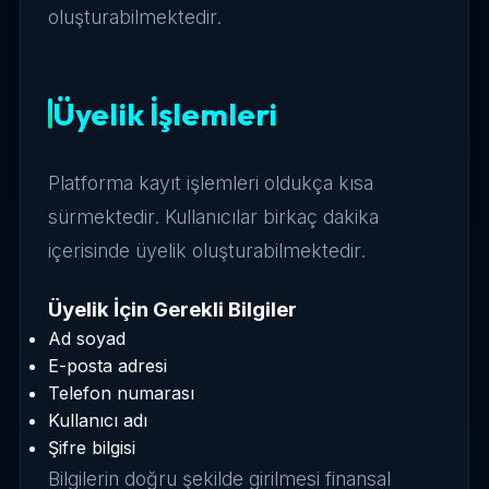
oluşturabilmektedir.
Üyelik İşlemleri
Platforma kayıt işlemleri oldukça kısa
sürmektedir. Kullanıcılar birkaç dakika
içerisinde üyelik oluşturabilmektedir.
Üyelik İçin Gerekli Bilgiler
Ad soyad
E-posta adresi
Telefon numarası
Kullanıcı adı
Şifre bilgisi
Bilgilerin doğru şekilde girilmesi finansal