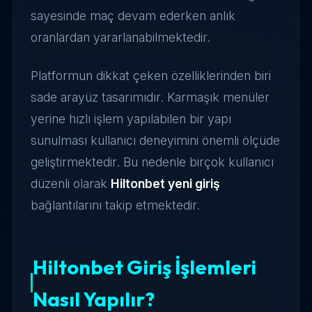
sayesinde maç devam ederken anlık
oranlardan yararlanabilmektedir.
Platformun dikkat çeken özelliklerinden biri
sade arayüz tasarımıdır. Karmaşık menüler
yerine hızlı işlem yapılabilen bir yapı
sunulması kullanıcı deneyimini önemli ölçüde
geliştirmektedir. Bu nedenle birçok kullanıcı
düzenli olarak
Hiltonbet yeni giriş
bağlantılarını takip etmektedir.
Hiltonbet Giriş İşlemleri
Nasıl Yapılır?