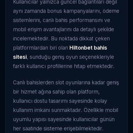
Kullanıcılar yalnızca güncel bağlantıları değil
aynı zamanda bonus kampanyalarını, ödeme
sistemlerini, canlı bahis performansını ve
mobil erişim avantajlarını da detaylı şekilde
incelemektedir. Bu noktada dikkat çeken
platformlardan biri olan
Hiltonbet bahis
sitesi
, sunduğu geniş oyun seçenekleriyle
farklı kullanıcı profillerine hitap etmektedir.
Canlı bahislerden slot oyunlarına kadar geniş
bir hizmet ağına sahip olan platform,
kullanıcı dostu tasarımı sayesinde kolay
kullanım imkanı sunmaktadır. Özellikle mobil
uyumlu yapısı sayesinde kullanıcılar günün
her saatinde sisteme erişebilmektedir.