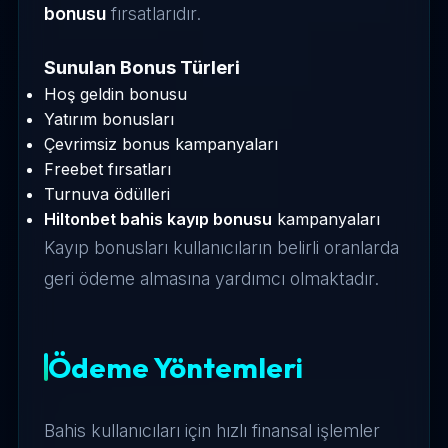
bonusu
fırsatlarıdır.
Sunulan Bonus Türleri
Hoş geldin bonusu
Yatırım bonusları
Çevrimsiz bonus kampanyaları
Freebet fırsatları
Turnuva ödülleri
Hiltonbet bahis kayıp bonusu
kampanyaları
Kayıp bonusları kullanıcıların belirli oranlarda
geri ödeme almasına yardımcı olmaktadır.
Ödeme Yöntemleri
Bahis kullanıcıları için hızlı finansal işlemler