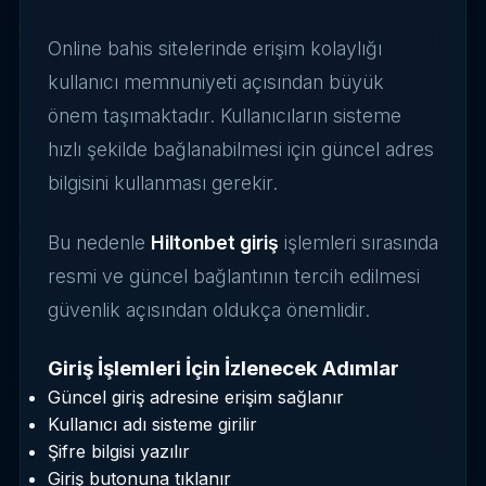
Online bahis sitelerinde erişim kolaylığı
kullanıcı memnuniyeti açısından büyük
önem taşımaktadır. Kullanıcıların sisteme
hızlı şekilde bağlanabilmesi için güncel adres
bilgisini kullanması gerekir.
Bu nedenle
Hiltonbet giriş
işlemleri sırasında
resmi ve güncel bağlantının tercih edilmesi
güvenlik açısından oldukça önemlidir.
Giriş İşlemleri İçin İzlenecek Adımlar
Güncel giriş adresine erişim sağlanır
Kullanıcı adı sisteme girilir
Şifre bilgisi yazılır
Giriş butonuna tıklanır