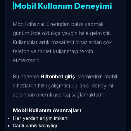
Mobil Kullanım Deneyimi
Mobil cihazlar üzerinden bahis yapmak
günümüzde oldukça yaygın hale gelmiştir.
Kullanıcılar artık masaüstü cihazlardan çok
telefon ve tablet kullanmayı tercih
etmektedir.
Bu nedenle
Hiltonbet giriş
işlemlerinin mobil
cihazlarda hızlı çalışması kullanıcı deneyimi
açısından önemli avantaj sağlamaktadır.
Mobil Kullanım Avantajları
Her yerden erişim imkanı
Canlı bahis kolaylığı