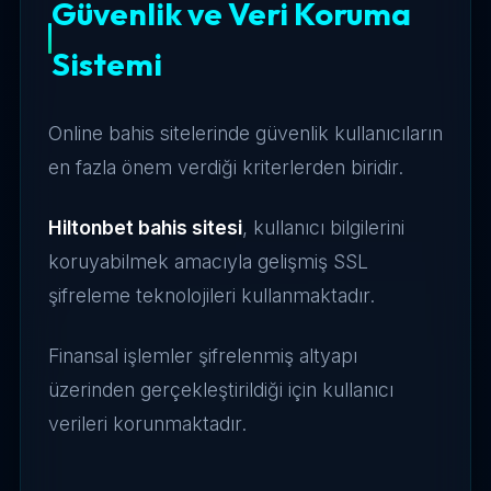
Güvenlik ve Veri Koruma
Sistemi
Online bahis sitelerinde güvenlik kullanıcıların
en fazla önem verdiği kriterlerden biridir.
Hiltonbet bahis sitesi
, kullanıcı bilgilerini
koruyabilmek amacıyla gelişmiş SSL
şifreleme teknolojileri kullanmaktadır.
Finansal işlemler şifrelenmiş altyapı
üzerinden gerçekleştirildiği için kullanıcı
verileri korunmaktadır.