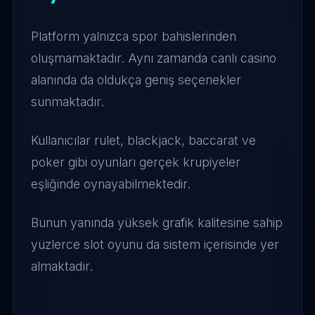
Platform yalnızca spor bahislerinden
oluşmamaktadır. Aynı zamanda canlı casino
alanında da oldukça geniş seçenekler
sunmaktadır.
Kullanıcılar rulet, blackjack, baccarat ve
poker gibi oyunları gerçek krupiyeler
eşliğinde oynayabilmektedir.
Bunun yanında yüksek grafik kalitesine sahip
yüzlerce slot oyunu da sistem içerisinde yer
almaktadır.