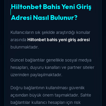
Hiltonbet Bahis Yeni Giriş
Adresi Nasıl Bulunur?
Kullanıcıların sık şekilde araştırdığı konular
arasında
Hiltonbet bahis yeni giriş adresi
bulunmaktadır.
Güncel bağlantılar genellikle sosyal medya
hesapları, duyuru kanalları ve partner siteler
üzerinden paylaşılmaktadır.
Doğru bağlantının kullanılması güvenlik
açısından büyük önem taşımaktadır. Sahte
bağlantılar kullanıcı hesapları için risk