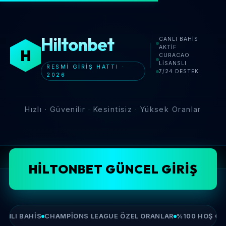
Hiltonbet
CANLI BAHIS
AKTIF
H
CURACAO
LISANSLI
RESMI GIRIŞ HATTI ·
7/24 DESTEK
2026
Hızlı · Güvenilir · Kesintisiz · Yüksek Oranlar
Ana Sayfa
›
Hiltonbet
›
Hiltonbet Giriş
HILTONBET GÜNCEL GIRIŞ
NLI BAHIS
CHAMPIONS LEAGUE ÖZEL ORANLAR
%100 HOŞ GEL