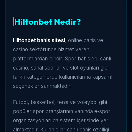
Hiltonbet Nedir?
Hiltonbet bahis sitesi
, online bahis ve
casino sektöründe hizmet veren
platformlardan biridir. Spor bahisleri, canlı
casino, sanal sporlar ve slot oyunları gibi
farklı kategorilerde kullanıcılarına kapsamlı
seçenekler sunmaktadır.
Futbol, basketbol, tenis ve voleybol gibi
popüler spor branşlarının yanında e-spor
organizasyonları da sistem içerisinde yer
almaktadır. Kullanıcılar canlı bahis özelliği