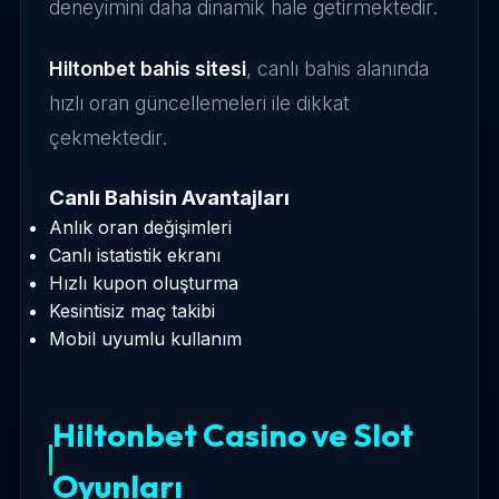
deneyimini daha dinamik hale getirmektedir.
Hiltonbet bahis sitesi
, canlı bahis alanında
hızlı oran güncellemeleri ile dikkat
çekmektedir.
Canlı Bahisin Avantajları
Anlık oran değişimleri
Canlı istatistik ekranı
Hızlı kupon oluşturma
Kesintisiz maç takibi
Mobil uyumlu kullanım
Hiltonbet Casino ve Slot
Oyunları