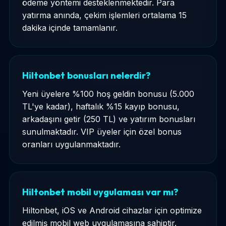
ödeme yöntemi desteklenmektedir. Para
yatırma anında, çekim işlemleri ortalama 15
dakika içinde tamamlanır.
Hiltonbet bonusları nelerdir?
Yeni üyelere %100 hoş geldin bonusu (5.000
TL'ye kadar), haftalık %15 kayıp bonusu,
arkadaşını getir (250 TL) ve yatırım bonusları
sunulmaktadır. VIP üyeler için özel bonus
oranları uygulanmaktadır.
Hiltonbet mobil uygulaması var mı?
Hiltonbet, iOS ve Android cihazlar için optimize
edilmiş mobil web uygulamasına sahiptir.