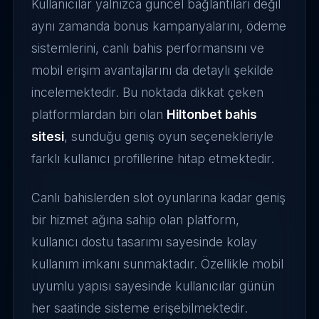
Kullanıcılar yalnızca güncel bağlantıları değil
aynı zamanda bonus kampanyalarını, ödeme
sistemlerini, canlı bahis performansını ve
mobil erişim avantajlarını da detaylı şekilde
incelemektedir. Bu noktada dikkat çeken
platformlardan biri olan
Hiltonbet bahis
sitesi
, sunduğu geniş oyun seçenekleriyle
farklı kullanıcı profillerine hitap etmektedir.
Canlı bahislerden slot oyunlarına kadar geniş
bir hizmet ağına sahip olan platform,
kullanıcı dostu tasarımı sayesinde kolay
kullanım imkanı sunmaktadır. Özellikle mobil
uyumlu yapısı sayesinde kullanıcılar günün
her saatinde sisteme erişebilmektedir.