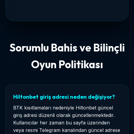
Sorumlu Bahis ve Bilinçli
Oyun Politikası
Hiltonbet giriş adresi neden değişiyor?
BTK kısıtlamaları nedeniyle Hiltonbet güncel
giriş adresi düzenli olarak güncellenmektedir.
Kullanıcılar her zaman bu sayfa üzerinden
veya resmi Telegram kanalından güncel adrese