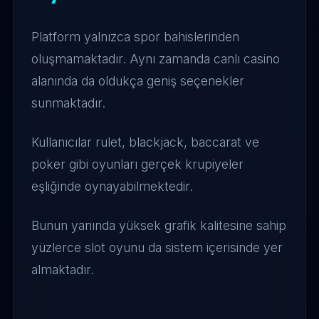
Platform yalnızca spor bahislerinden
oluşmamaktadır. Aynı zamanda canlı casino
alanında da oldukça geniş seçenekler
sunmaktadır.
Kullanıcılar rulet, blackjack, baccarat ve
poker gibi oyunları gerçek krupiyeler
eşliğinde oynayabilmektedir.
Bunun yanında yüksek grafik kalitesine sahip
yüzlerce slot oyunu da sistem içerisinde yer
almaktadır.