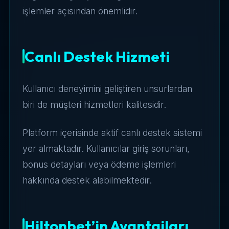
işlemler açısından önemlidir.
Canlı Destek Hizmeti
Kullanıcı deneyimini geliştiren unsurlardan
biri de müşteri hizmetleri kalitesidir.
Platform içerisinde aktif canlı destek sistemi
yer almaktadır. Kullanıcılar giriş sorunları,
bonus detayları veya ödeme işlemleri
hakkında destek alabilmektedir.
Hiltonbet’in Avantajları