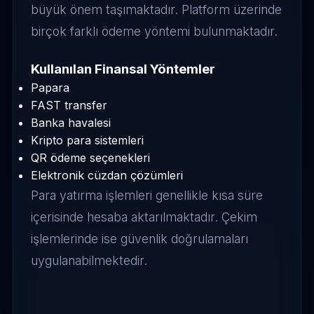
büyük önem taşımaktadır. Platform üzerinde
birçok farklı ödeme yöntemi bulunmaktadır.
Kullanılan Finansal Yöntemler
Papara
FAST transfer
Banka havalesi
Kripto para sistemleri
QR ödeme seçenekleri
Elektronik cüzdan çözümleri
Para yatırma işlemleri genellikle kısa süre
içerisinde hesaba aktarılmaktadır. Çekim
işlemlerinde ise güvenlik doğrulamaları
uygulanabilmektedir.