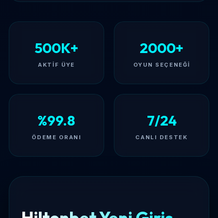
500K+
2000+
AKTIF ÜYE
OYUN SEÇENEĞI
%99.8
7/24
ÖDEME ORANI
CANLI DESTEK