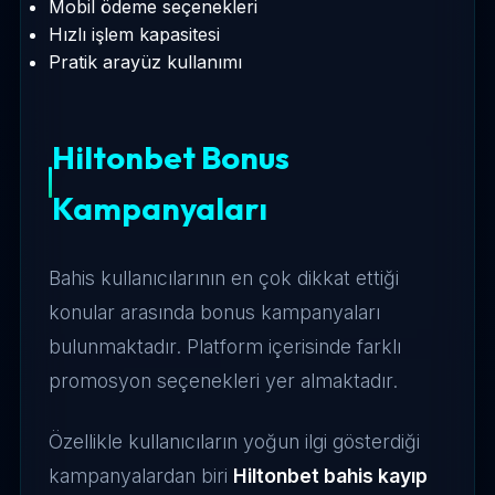
Mobil ödeme seçenekleri
Hızlı işlem kapasitesi
Pratik arayüz kullanımı
Hiltonbet Bonus
Kampanyaları
Bahis kullanıcılarının en çok dikkat ettiği
konular arasında bonus kampanyaları
bulunmaktadır. Platform içerisinde farklı
promosyon seçenekleri yer almaktadır.
Özellikle kullanıcıların yoğun ilgi gösterdiği
kampanyalardan biri
Hiltonbet bahis kayıp