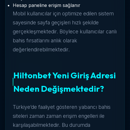
Hesap paneline erişim sağlanır
Mobil kullanıcılar için optimize edilen sistem
sayesinde sayfa geçişleri hızlı şekilde
gerçekleşmektedir. Böylece kullanıcılar canlı
bahis fırsatlarını anlık olarak
değerlendirebilmektedir.
Hiltonbet Yeni Giriş Adresi
Neden Değişmektedir?
Türkiye’de faaliyet gösteren yabancı bahis
siteleri zaman zaman erişim engelleri ile
karşılaşabilmektedir. Bu durumda