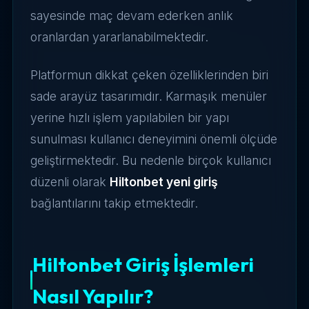
sayesinde maç devam ederken anlık
oranlardan yararlanabilmektedir.
Platformun dikkat çeken özelliklerinden biri
sade arayüz tasarımıdır. Karmaşık menüler
yerine hızlı işlem yapılabilen bir yapı
sunulması kullanıcı deneyimini önemli ölçüde
geliştirmektedir. Bu nedenle birçok kullanıcı
düzenli olarak
Hiltonbet yeni giriş
bağlantılarını takip etmektedir.
Hiltonbet Giriş İşlemleri
Nasıl Yapılır?