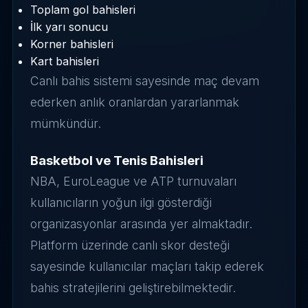
Toplam gol bahisleri
İlk yarı sonucu
Korner bahisleri
Kart bahisleri
Canlı bahis sistemi sayesinde maç devam
ederken anlık oranlardan yararlanmak
mümkündür.
Basketbol ve Tenis Bahisleri
NBA, EuroLeague ve ATP turnuvaları
kullanıcıların yoğun ilgi gösterdiği
organizasyonlar arasında yer almaktadır.
Platform üzerinde canlı skor desteği
sayesinde kullanıcılar maçları takip ederek
bahis stratejilerini geliştirebilmektedir.