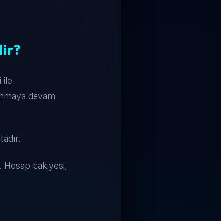
ir?
 ile
 sunmaya devam
tadır.
z. Hesap bakiyesi,