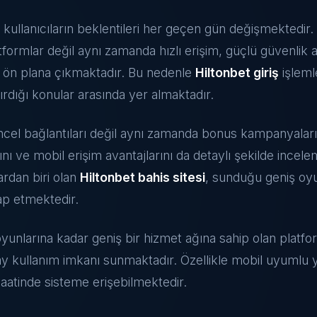
a kullanıcıların beklentileri her geçen gün değişmektedi
ormlar değil aynı zamanda hızlı erişim, güçlü güvenlik al
r ön plana çıkmaktadır. Bu nedenle
Hiltonbet giriş
işleml
ırdığı konular arasında yer almaktadır.
üncel bağlantıları değil aynı zamanda bonus kampanyaları
nı ve mobil erişim avantajlarını da detaylı şekilde incel
ardan biri olan
Hiltonbet bahis sitesi
, sunduğu geniş oyu
tap etmektedir.
oyunlarına kadar geniş bir hizmet ağına sahip olan platfo
ay kullanım imkanı sunmaktadır. Özellikle mobil uyumlu 
saatinde sisteme erişebilmektedir.