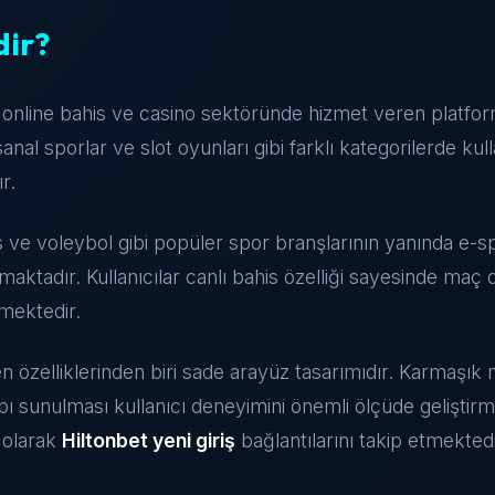
dir?
 online bahis ve casino sektöründe hizmet veren platform
 sanal sporlar ve slot oyunları gibi farklı kategorilerde kul
r.
s ve voleybol gibi popüler spor branşlarının yanında e-s
lmaktadır. Kullanıcılar canlı bahis özelliği sayesinde ma
lmektedir.
 özelliklerinden biri sade arayüz tasarımıdır. Karmaşık 
apı sunulması kullanıcı deneyimini önemli ölçüde geliştir
i olarak
Hiltonbet yeni giriş
bağlantılarını takip etmektedi