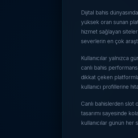
Dijital bahis dünyasınd
yüksek oran sunan platf
hizmet sağlayan sitele
severlerin en çok araşt
Kullanıcılar yalnızca g
canlı bahis performansı
dikkat çeken platforml
kullanıcı profillerine hi
Canlı bahislerden slot 
tasarımı sayesinde kol
kullanıcılar günün her 