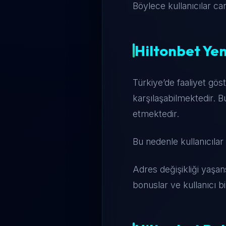
Böylece kullanıcılar can
Hiltonbet Ye
Türkiye’de faaliyet gös
karşılaşabilmektedir. 
etmektedir.
Bu nedenle kullanıcılar
Adres değişikliği yaşan
bonuslar ve kullanıcı bi