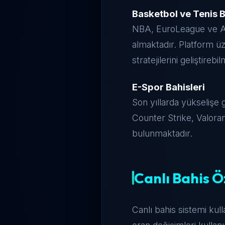
Basketbol ve Tenis B
NBA, EuroLeague ve ATP 
almaktadır. Platform üz
stratejilerini geliştirebi
E-Spor Bahisleri
Son yıllarda yükselişe 
Counter Strike, Valora
bulunmaktadır.
Canlı Bahis Öz
Canlı bahis sistemi ku