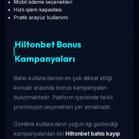
Mobil ödeme seçenekleri
Hızlı işlem kapasitesi
Pratik arayüz kullanımı
Hiltonbet Bonus
Kampanyaları
Bahis kullanıcılarının en çok dikkat ettiği
konular arasında bonus kampanyaları
bulunmaktadır. Platform içerisinde farklı
promosyon seçenekleri yer almaktadır.
Özellikle kullanıcıların yoğun ilgi gösterdiği
kampanyalardan biri
Hiltonbet bahis kayıp