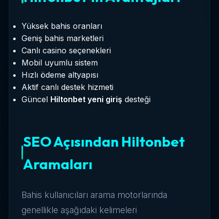
Yüksek bahis oranları
Geniş bahis marketleri
Canlı casino seçenekleri
Mobil uyumlu sistem
Hızlı ödeme altyapısı
Aktif canlı destek hizmeti
Güncel
Hiltonbet yeni giriş
desteği
SEO Açısından Hiltonbet
Aramaları
Bahis kullanıcıları arama motorlarında
genellikle aşağıdaki kelimeleri