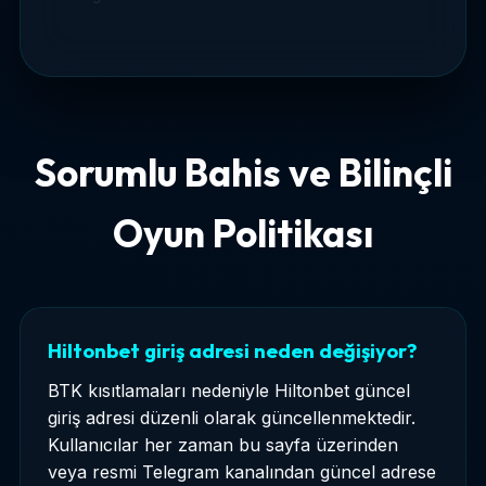
Sorumlu Bahis ve Bilinçli
Oyun Politikası
Hiltonbet giriş adresi neden değişiyor?
BTK kısıtlamaları nedeniyle Hiltonbet güncel
giriş adresi düzenli olarak güncellenmektedir.
Kullanıcılar her zaman bu sayfa üzerinden
veya resmi Telegram kanalından güncel adrese