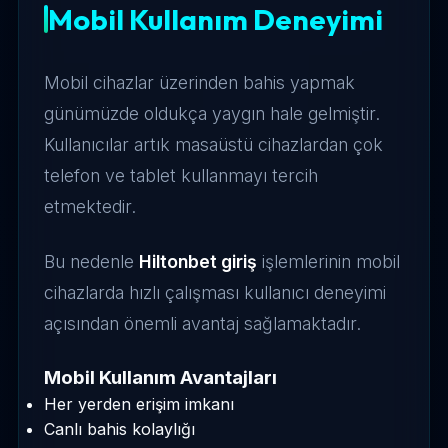
Mobil Kullanım Deneyimi
Mobil cihazlar üzerinden bahis yapmak
günümüzde oldukça yaygın hale gelmiştir.
Kullanıcılar artık masaüstü cihazlardan çok
telefon ve tablet kullanmayı tercih
etmektedir.
Bu nedenle
Hiltonbet giriş
işlemlerinin mobil
cihazlarda hızlı çalışması kullanıcı deneyimi
açısından önemli avantaj sağlamaktadır.
Mobil Kullanım Avantajları
Her yerden erişim imkanı
Canlı bahis kolaylığı