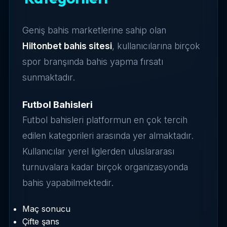
Geniş bahis marketlerine sahip olan
Hiltonbet bahis sitesi
, kullanıcılarına birçok
spor branşında bahis yapma fırsatı
sunmaktadır.
Futbol Bahisleri
Futbol bahisleri platformun en çok tercih
edilen kategorileri arasında yer almaktadır.
Kullanıcılar yerel liglerden uluslararası
turnuvalara kadar birçok organizasyonda
bahis yapabilmektedir.
Maç sonucu
Çifte şans