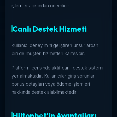
işlemler açısından önemlidir.
Canlı Destek Hizmeti
Kullanıcı deneyimini geliştiren unsurlardan
biri de müşteri hizmetleri kalitesidir.
Platform içerisinde aktif canlı destek sistemi
yer almaktadır. Kullanıcılar giriş sorunları,
bonus detayları veya ödeme işlemleri
hakkında destek alabilmektedir.
Hiltonbet’in Avantajları