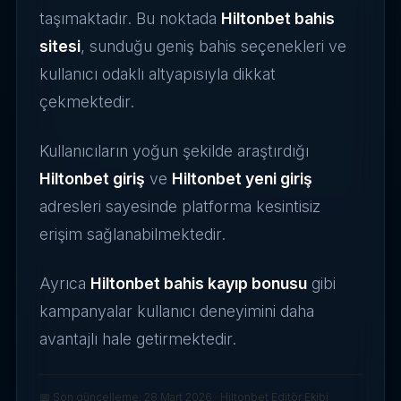
taşımaktadır. Bu noktada
Hiltonbet bahis
sitesi
, sunduğu geniş bahis seçenekleri ve
kullanıcı odaklı altyapısıyla dikkat
çekmektedir.
Kullanıcıların yoğun şekilde araştırdığı
Hiltonbet giriş
ve
Hiltonbet yeni giriş
adresleri sayesinde platforma kesintisiz
erişim sağlanabilmektedir.
Ayrıca
Hiltonbet bahis kayıp bonusu
gibi
kampanyalar kullanıcı deneyimini daha
avantajlı hale getirmektedir.
📅 Son güncelleme:
28 Mart 2026
· Hiltonbet Editör Ekibi