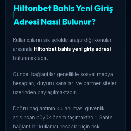
Hiltonbet Bahis Yeni Giriş
Adresi Nasıl Bulunur?
Kullanıcıların sık şekilde araştırdığı konular
arasında
Hiltonbet bahis yeni giriş adresi
bulunmaktadır.
Güncel bağlantılar genellikle sosyal medya
hesapları, duyuru kanalları ve partner siteler
üzerinden paylaşılmaktadır.
Doğru bağlantının kullanılması güvenlik
açısından büyük önem taşımaktadır. Sahte
bağlantılar kullanıcı hesapları için risk