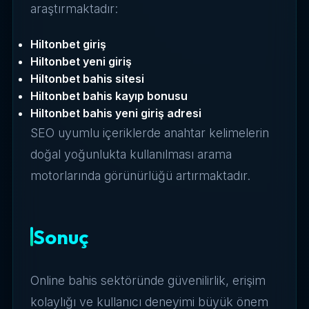
araştırmaktadır:
Hiltonbet giriş
Hiltonbet yeni giriş
Hiltonbet bahis sitesi
Hiltonbet bahis kayıp bonusu
Hiltonbet bahis yeni giriş adresi
SEO uyumlu içeriklerde anahtar kelimelerin
doğal yoğunlukta kullanılması arama
motorlarında görünürlüğü artırmaktadır.
Sonuç
Online bahis sektöründe güvenilirlik, erişim
kolaylığı ve kullanıcı deneyimi büyük önem