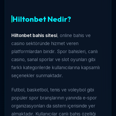
Hiltonbet Nedir?
Hiltonbet bahis sitesi
, online bahis ve
casino sektöründe hizmet veren
platformlardan biridir. Spor bahisleri, canlı
casino, sanal sporlar ve slot oyunları gibi
farklı kategorilerde kullanıcılarına kapsamlı
seçenekler sunmaktadır.
Futbol, basketbol, tenis ve voleybol gibi
popüler spor branşlarının yanında e-spor
organizasyonları da sistem içerisinde yer
almaktadır. Kullanıcılar canlı bahis özelliği