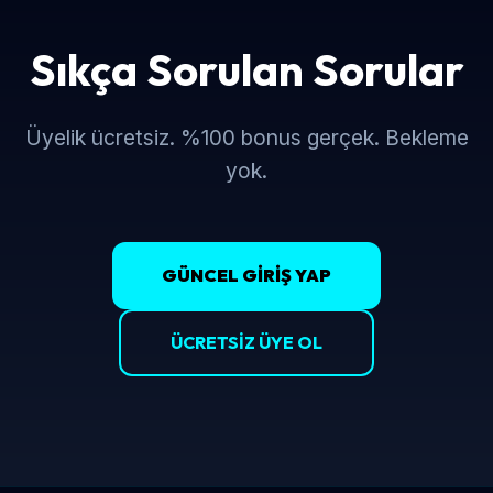
Sıkça Sorulan Sorular
Üyelik ücretsiz. %100 bonus gerçek. Bekleme
yok.
GÜNCEL GIRIŞ YAP
ÜCRETSIZ ÜYE OL